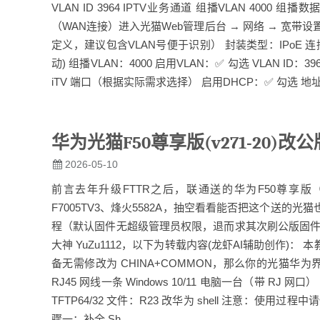
VLAN ID 3964 IPTV业务通道 组播VLAN 4000 组
（WAN连接）进入光猫Web管理后台 → 网络 → 宽带设置，
定义，建议包含VLAN号便于识别） 封装类型：IPoE 连接
动) 组播VLAN：4000 启用VLAN：✅ 勾选 VLAN ID
iTV 端口（根据实际需求选择） 启用DHCP：✅ 勾选 地址获
华为光猫F50尊享版(v271-20)
2026-05-10
前言去年升级FTTR之后，联通送的华为F50尊享版
F7005TV3、烽火5582A，抽空看看能否把这个送
程（默认固件无超级管理员权限，退而求其次刷公版固件：
大神 YuZu1112，以下为转载内容(龙虾AI辅助创作)：
备无需修改为 CHINA+COMMON，那么你的光猫
RJ45 网线一条 Windows 10/11 电脑一台（带 RJ 网口） 
TFTP64/32 文件：R23 改华为 shell 注意：使用过程中请
骤一：补全 Sh...