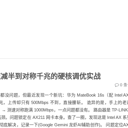
测速减半到对称千兆的硬核调优实战
0
条
，但最近发现一个新坑：华为 MateBook 16s（配 Intel AX
千兆，上传却只有 500Mbps 不到，直接腰斩。 诡异的是，手上的老
i-Fi 5）→ 测速对称跑满 1000Mbps，一点问题都没有。 路由器是 TP-LINK 
没瓶颈。问题锁定在 AX211 网卡本身。查了一圈，发现这是 Intel AX 
底解决，记录一下(Google Gemini 龙虾AI辅助创作)。 问题定位AX