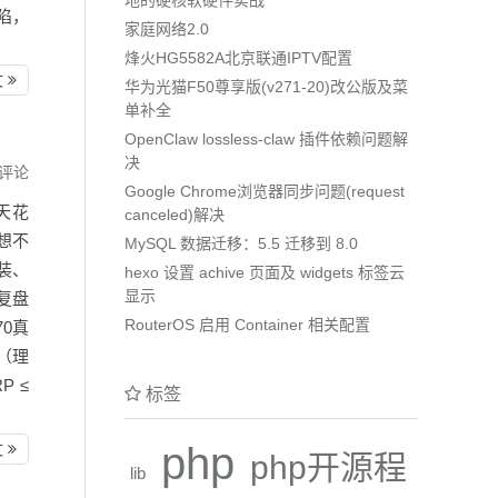
缺陷，
家庭网络2.0
烽火HG5582A北京联通IPTV配置
文
华为光猫F50尊享版(v271-20)改公版及菜
单补全
OpenClaw lossless-claw 插件依赖问题解
决
评论
Google Chrome浏览器同步问题(request
天花
canceled)解决
想不
MySQL 数据迁移：5.5 迁移到 8.0
装、
hexo 设置 achive 页面及 widgets 标签云
显示
复盘
RouterOS 启用 Container 相关配置
70真
段（理
 ≤
标签
php
文
php开源程
lib