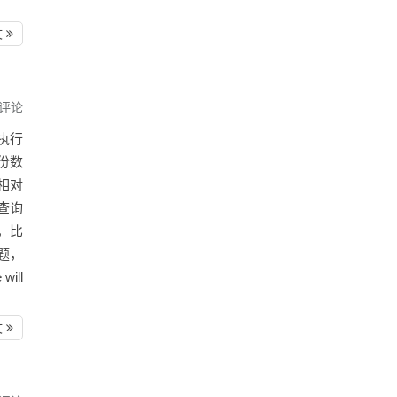
文
评论
执行
份数
相对
工查询
，比
问题，
will
文