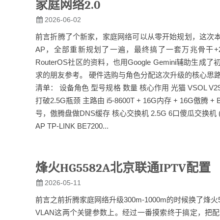
家庭网络2.0
2026-06-02
前言折腾了个新家，家庭网络可以从零开始规划，这次
AP，全部重新规划了一遍，最终搞了一套万兆骨干+
RouterOS社区的资料，也用Google Gemini
求的朋友参考。 硬件选购与角色分配这次升级的核心思
清单： 设备角色 型号规格 数量 核心作用 光猫 VSOL V290
打破2.5G瓶颈 主路由 i5-8600T + 16G内存 + 16G傲腾
号，傲腾盘做DNS缓存 核心交换机 2.5G 6口傻瓜交换机 
AP TP-LINK BE7200...
烽火HG5582A北京联通IPTV配置
2026-05-11
前言之前折腾家庭网络升级300m-1000m的时候换了烽火5
VLAN这两个关键参数上。经过一番摸索终于搞定，把配置