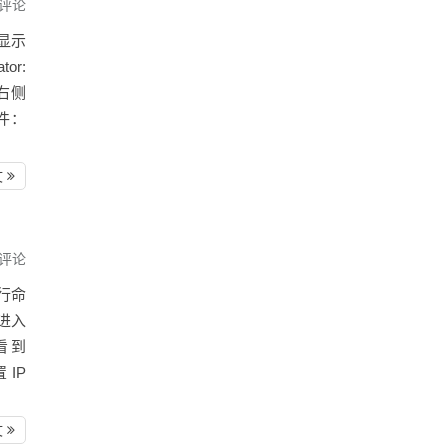
评论
显示
or:
置右侧
文件：
文
评论
执行命
。进入
以看到
 IP
文