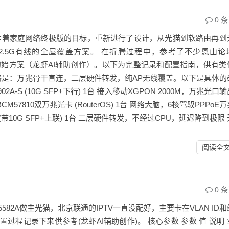
0
条
本着家庭网络终极版的目标，重新进行了设计，从光猫到软路由再到
2.5G有线的全屋覆盖方案。 在折腾过程中，参考了不少恩山论
辅助生成了初始方案（龙虾AI辅助创作）。以下为完整记录和配置指南，供有
路是：万兆骨干直连，二层硬件转发，纯AP无线覆盖。以下是具体的
2A-S (10G SFP+下行) 1台 接入移动XGPON 2000M，万兆光口
 + BCM57810双万兆光卡 (RouterOS) 1台 网络大脑，6核驾驭PPPoE
(带10G SFP+上联) 1台 二层硬件转发，不经过CPU，延迟降到极限
阅读全
0
条
582A做主光猫，北京联通的IPTV一直没配好，主要卡在VLAN ID
过程记录下来供参考(龙虾AI辅助创作)。 核心参数 参数 值 说明 