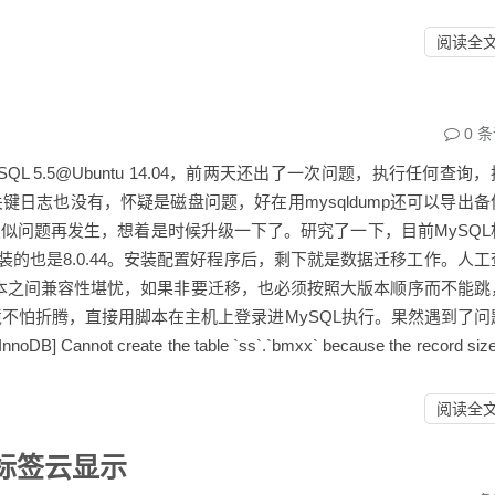
阅读全
0
条
.5@Ubuntu 14.04，前两天还出了一次问题，执行任何查询，
日志也没有，怀疑是磁盘问题，好在用mysqldump还可以导出备
似问题再发生，想着是时候升级一下了。研究了一下，目前MySQL
t方式安装的也是8.0.44。安装配置好程序后，剩下就是数据迁移工作。人
版本之间兼容性堪忧，如果非要迁移，也必须按照大版本顺序而不能跳
，测试环境不怕折腾，直接用脚本在主机上登录进MySQL执行。果然遇到了
reate the table `ss`.`bmxx` because the record size 
阅读全
ts 标签云显示