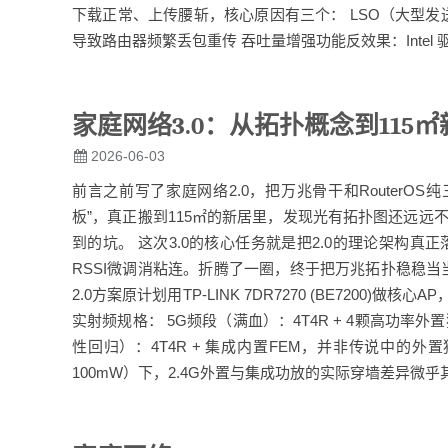
下载正常、上传腰斩，核心原因有三个： LSO（大型发送分载
导致路由器频繁丢包重传 吞吐量增强功能反效果：Intel 
家庭网络3.0：从拓扑概念到11
2026-06-03
前言之前写了家庭网络2.0，把万兆骨干和RouterO
板”，真正搬到115㎡的新居里，发现光有拓扑图还远远
到的坑。 这次3.0的核心任务就是把2.0的理论架构
RSSI微调消粘连。折腾了一圈，终于把万兆拓扑稳稳当
2.0方案原计划用TP-LINK 7DR7270 (BE7200)做
实射频规格： 5G频段（满血）：4T4R + 4颗高功率外置
性回归）：4T4R + 集成内置FEM，并非传说中的外
100mW）下，2.4G外置与集成功放的实际穿墙差异微乎其微。