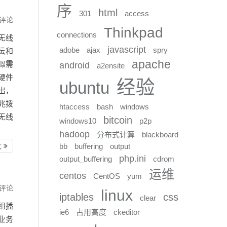
序
html
301
access
评论
Thinkpad
connections
无线
javascript
adobe
ajax
spry
坛和
apache
类似需
android
a2ensite
硬件
经验
ubuntu
输出，
万兆拨
htaccess
bash
windows
 无线
bitcoin
windows10
p2p
hadoop
分布式计算
blackboard
文
bb
buffering
output
php.ini
output_buffering
cdrom
运维
centos
CentOS
yum
评论
linux
iptables
css
clear
和组播
ie6
占用高度
ckeditor
业务