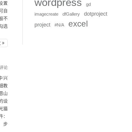
wordpress
带设置
gd
称可自
dotproject
imagecreate
dfGallery
一般不
excel
project
#N/A
：勾选
文
评论
中兴
细教
恩山
你的设
光猫
软件：
。 步