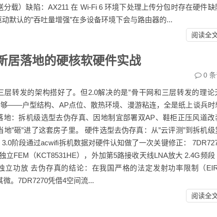
）缺陷：AX211 在 Wi-Fi 6 环境下处理上传分包时存在硬件
驱动默认的”吞吐量增强”在多设备环境下会与路由器的...
阅读全
5㎡新居落地的硬核软硬件实战
0
条
S纯三层转发的架构搭好了。但2.0解决的是”骨干网和三层转发的理论
不够——户型结构、AP点位、散热环境、漫游粘连，全是纸上谈兵时
真正落地：拆机级选型去伪存真、因地制宜部署双AP、鞋柜正压风道改
当地”砸”进了这套房子里。 硬件选型去伪存真：从”云评测”到拆机级
核心AP，3.0阶段通过acwifi拆机数据对硬件认知做了一次关键修正： 7DR72
独立FEM（KCT8531HE），外加第5路接收天线LNA放大 2.4G频
置独立功放 去伪存真的结论：在我国严格的法定发射功率限制（EIRP
7DR7270凭借4空间流...
阅读全