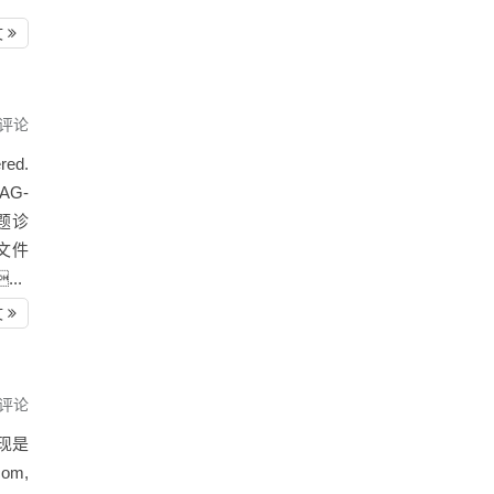
文
评论
ed.
AG-
问题诊
置文件
...
文
评论
发现是
m,