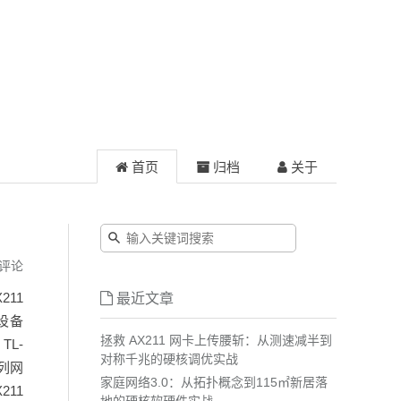
首页
归档
关于
评论
211
最近文章
设备
拯救 AX211 网卡上传腰斩：从测速减半到
TL-
对称千兆的硬核调优实战
系列网
家庭网络3.0：从拓扑概念到115㎡新居落
211
地的硬核软硬件实战