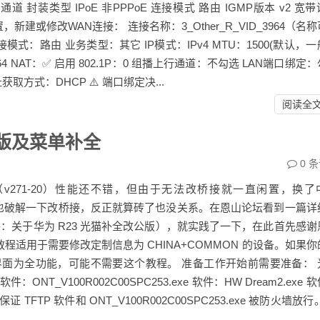
播数据通道 封装类型 IPoE 非PPPoE 连接模式 路由 IGMP版本 v2 宽
新建或修改WAN连接： 连接名称：3_Other_R_VID_3964（名
模式：路由 业务类型：其它 IP模式：IPv4 MTU：1500(默认，
：3964 NAT：✅ 启用 802.1P：0 组播上行通道：不勾选 LAN端口绑定
取方式：DHCP ⚠️ 端口绑定决...
阅读全
改公版及菜单补全
0
条
（v271-20）性能还不错，但由于无法改桥接就一直闲置，换了
的光猫也破解一下改桥接，反正就算砖了也没关系。在恩山论坛看到一篇详
关于华为 R23 光猫补全改公版），就实践了一下，在此首先感谢
 本教程适用于需要修改定制信息为 CHINA+COMMON 的设备。如果
华为界面为全功能，可能不需要这个教程。 准备工作开始前需要准备： 
软件：ONT_V100R002C00SPC253.exe 软件：HW Dream2.exe 
保证 TFTP 软件和 ONT_V100R002C00SPC253.exe 被防火墙放行