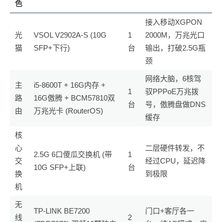
色
接入移动XGPON
光
VSOL V2902A-S (10G
1
2000M，万兆光口
猫
SFP+下行)
台
输出，打破2.5G瓶
颈
网络大脑，6核驾
主
i5-8600T + 16G内存 +
1
驭PPPoE万兆拨
路
16G傲腾 + BCM57810双
台
号，傲腾盘做DNS
由
万兆光卡 (RouterOS)
缓存
核
心
二层硬件转发，不
2.5G 6口傻瓜交换机 (带
1
交
经过CPU，延迟降
10G SFP+上联)
台
换
到极限
机
无
TP-LINK BE7200
门口+客厅各一
线
2