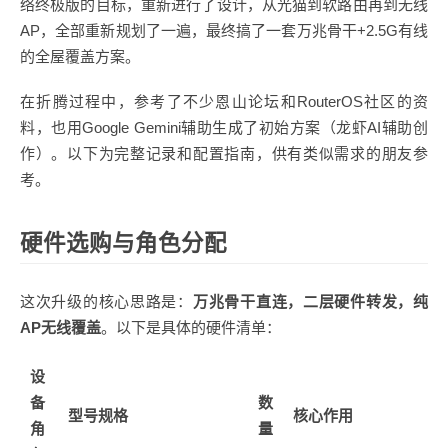
络终极版的目标，重新进行了设计，从光猫到软路由再到无线
AP，全部重新规划了一遍，最终搞了一套万兆骨干+2.5G有线
的全屋覆盖方案。
在折腾过程中，参考了不少恩山论坛和RouterOS社区的资
料，也用Google Gemini辅助生成了初始方案（龙虾AI辅助创
作）。以下为完整记录和配置指南，供有类似需求的朋友参
考。
硬件选购与角色分配
这次升级的核心思路是：
万兆骨干直连，二层硬件转发，纯
AP无线覆盖
。以下是具体的硬件清单：
设
备
数
型号规格
核心作用
角
量