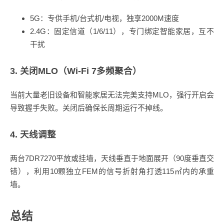
5G：专供手机/台式机/电视，独享2000M速度
2.4G：固定信道（1/6/11），专门绑定智能家居，互不
干扰
3. 关闭MLO（Wi-Fi 7多频聚合）
当前大量老旧设备和智能家居无法完美支持MLO，强行开启会
导致握手失败。关闭后确保长周期运行不掉线。
4. 天线调整
两台7DR7270平放或挂墙，天线垂直于地面展开（90度垂直交
错），利用10颗独立FEM的信号折射角打透115㎡内的承重
墙。
总结