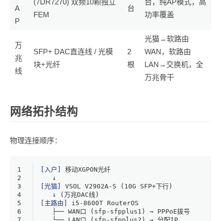
(7DR7270) 双频10颗独立
台，纯AP模式，高
A
台
FEM
功率覆盖
P
光猫→软路由
万
SFP+ DAC直连线 / 光模
2
WAN，软路由
兆
块+光纤
根
LAN→交换机，全
线
万兆骨干
网络拓扑结构
物理连接顺序：
1
[入户]
 移动XGPON光纤
2
   ↓
3
[光猫]
 VSOL V2902A-S (
10
G SFP+下行)
4
   ↓ (万兆DAC线)
5
[主路由]
 i5
-8600
T RouterOS
6
   ├── WAN口 (sfp-sfpplus1) → PPPoE拨号
7
   └── LAN口 (sfp-sfpplus2) → 分配IP