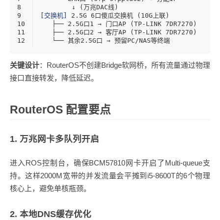
8
        ↓ (万兆DAC线)
9
[交换机]
2.5
G 
6
口傻瓜交换机 (
10
G上联)
10
   ├── 
2.5
G口
1
 → 门口AP (TP-LINK 
7
DR7270)
11
   ├── 
2.5
G口
2
 → 客厅AP (TP-LINK 
7
DR7270)
12
   └── 其余
2.5
G口 → 预留PC/NAS等终端
关键设计
：RouterOS不创建Bridge软网桥，所有流量通过物理
接口直接转发，降低延迟。
RouterOS 配置要点
1. 万兆网卡多队列开启
进入ROS控制台，确保BCM57810网卡开启了Multi-queue支
持。这样2000M宽带的并发流量会平摊到i5-8600T的6个物理
核心上，避免单核瓶颈。
2. 本地DNS缓存优化