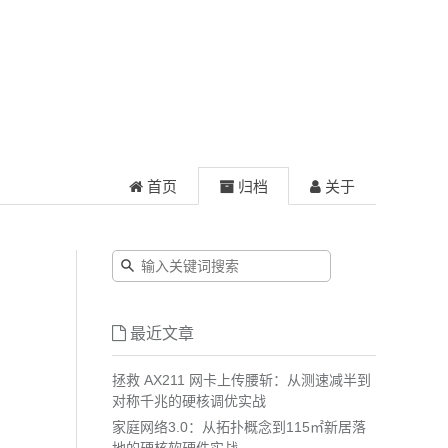
首页
归档
关于
最近文章
拯救 AX211 网卡上传腰斩：从测速减半到
对称千兆的硬核调优实战
家庭网络3.0：从拓扑概念到115㎡新居落
地的硬核软硬件实战