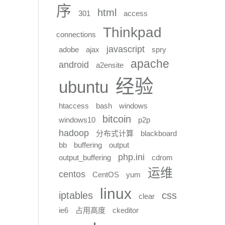
序
html
301
access
Thinkpad
connections
javascript
adobe
ajax
spry
apache
android
a2ensite
经验
ubuntu
htaccess
bash
windows
bitcoin
windows10
p2p
hadoop
分布式计算
blackboard
bb
buffering
output
php.ini
output_buffering
cdrom
运维
centos
CentOS
yum
linux
iptables
css
clear
ie6
占用高度
ckeditor