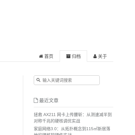
首页
归档
关于
最近文章
拯救 AX211 网卡上传腰斩：从测速减半到
对称千兆的硬核调优实战
家庭网络3.0：从拓扑概念到115㎡新居落
地的硬核软硬件实战