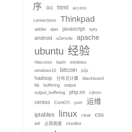
序
html
301
access
Thinkpad
connections
javascript
adobe
ajax
spry
apache
android
a2ensite
经验
ubuntu
htaccess
bash
windows
bitcoin
windows10
p2p
hadoop
分布式计算
blackboard
bb
buffering
output
php.ini
output_buffering
cdrom
运维
centos
CentOS
yum
linux
iptables
css
clear
ie6
占用高度
ckeditor