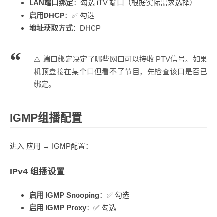
LAN端口绑定
：勾选 iTV 端口（根据实际需求选择）
启用DHCP
：✅ 勾选
地址获取方式
：DHCP
⚠️ 端口绑定决定了哪些网口可以接收IPTV信号。如果
机顶盒接在某个口但看不了节目，先检查该口是否已
绑定。
IGMP组播配置
进入 应用 → IGMP配置：
IPv4 组播设置
启用 IGMP Snooping
：✅ 勾选
启用 IGMP Proxy
：✅ 勾选