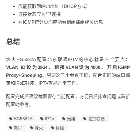
应能获取到IPv4地址（DHCP方式）
连接状态应为”已连接”
在IGMP统计页面应能看到组播组成员信息
总结
烽火HG5582A配置北京联通IPTV的核心就是三个要点：
VLAN ID设为3964、组播VLAN设为4000、开启IGMP
Proxy+Snooping
。只要这三个参数正确，配合正确的端口绑
定和IPoE封装，IPTV就能正常工作。
配置完成后建议截图保存当前配置，方便日后排查问题或重新
配置时参考。
HG5582A
IPTV
光猫
北京联通
教程
烽火
组播