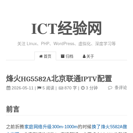
ICT经验网
关注 Linux、PHP、WordPress、虚拟化、深度学习等
首页
归档
关于
烽火HG5582A北京联通IPTV配置
条评论
2026-05-11
|
5
阅读
|
870
字
|
3
分钟
前言
之前折腾
家庭网络升级300m-1000m
的时候
换了烽火5582A做