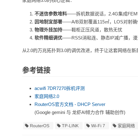
家庭网络3.0的核心逻辑：
不迷信参数堆料
——拆机数据说话，2.4G集成FE
因地制宜部署
——A/B双射覆盖115㎡，LOS对射
物理外挂加持
——鞋柜正压风道，散热无忧
软件精细调优
——RSSI消粘连、静态IP减广播，
从2.0的万兆拓扑到3.0的调优改进，终于让这套网络在
参考链接
acwifi 7DR7270拆机评测
家庭网络2.0
RouterOS官方文档 - DHCP Server
(Google gemini 与 龙虾AI倾力合作 辅助创作)
RouterOS
TP-LINK
Wi-Fi 7
家庭网络