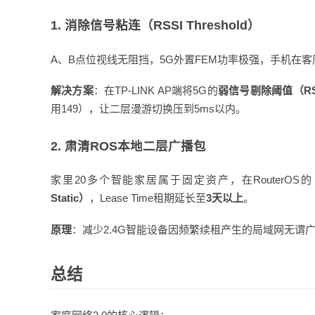
1. 消除信号粘连（RSSI Threshold）
A、B点位视线无阻挡，5G外置FEM功率极强，手机在
解决方案
：在TP-LINK AP端将5G的
弱信号剔除阈值（RSS
用149），让二层漫游切换压到5ms以内。
2. 肃清ROS本地二层广播包
家里20多个智能家居属于固定资产，在RouterOS
Static）
，Lease Time租期延长至
3天以上
。
原理
：减少2.4G智能设备因频繁续租产生的局域网无谓
总结