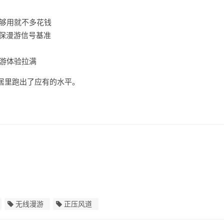
M够用就不多花钱
确保漫游信号基准
漫游体验拉满
新居里跑出了应有的水平。
无线漫游
正压风道