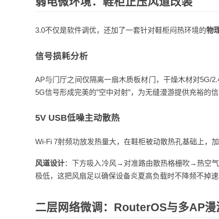
弱电微环境：鞋柜正压风道改装
3.0不仅是软件调优，还加了一套针对鞋柜闷热环境的
物
信号损耗分析
AP与门厅之间仅隔离一扇木质板材门，干燥木材对5G/2.
5G信号形成完美的”空中对射”，为无缝漫游提供充裕的
5V USB低噪主动散热
Wi-Fi 7射频功放发热量大，在鞋柜被动散热孔基础上，
风道设计
：下方吸入冷风→对准路由散热格栅吹→热空
极低，这把风扇足以确保设备炎夏高负载时不降频不掉速
二层网络微调：RouterOS与多AP