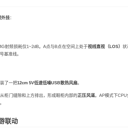
理外挂
：
4G射频损耗仅1~2dB。A点与B点在空间上处于
视线直视（LOS）
状
信号基准线。
加装了一把
12cm 5V低速低噪USB散热风扇
。
气从柜门缝隙和上方排出，形成鞋柜内部的
正压风道
。AP模式下CP
。
漫游联动