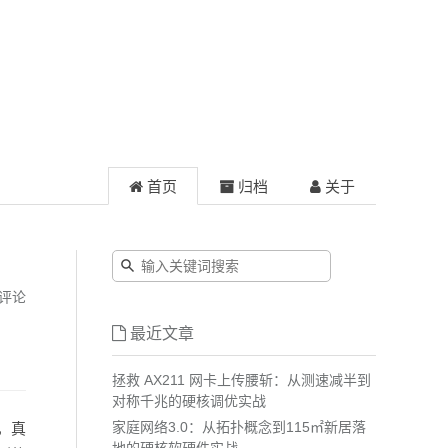
首页
归档
关于
评论
最近文章
拯救 AX211 网卡上传腰斩：从测速减半到
对称千兆的硬核调优实战
家庭网络3.0：从拓扑概念到115㎡新居落
，真
地的硬核软硬件实战