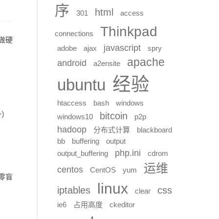
序
html
301
access
Thinkpad
connections
做硬
javascript
adobe
ajax
spry
apache
android
a2ensite
经验
ubuntu
htaccess
bash
windows
bitcoin
个）
windows10
p2p
hadoop
分布式计算
blackboard
bb
buffering
output
php.ini
output_buffering
cdrom
运维
centos
CentOS
yum
零盲
linux
iptables
css
clear
ie6
占用高度
ckeditor