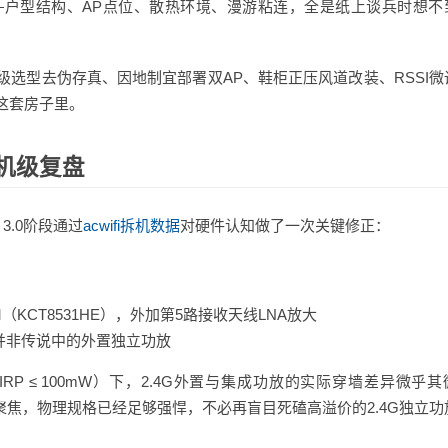
—户型结构、AP点位、散热环境、漫游粘连，全是纸上谈兵时想不
机级选型去伪存真、因地制宜部署双AP、鞋柜正压风道改装、RSSI微
这套房子里。
机级复盘
P，3.0阶段通过
acwifi拆机数据
对硬件认知做了一次关键修正：
M（KCT8531HE），外加第5路接收天线LNA放大
M，并非传说中的外置独立功放
P ≤ 100mW）下，2.4G外置与集成功放的实际穿墙差异微乎其
g）能量聚焦，物理规格已经足够强悍，不必再盲目死磕高溢价的2.4G独立