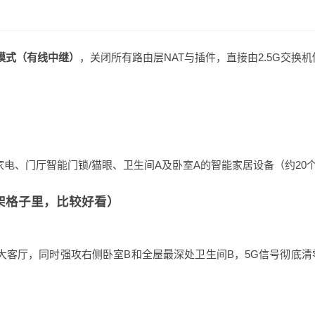
模式（有线中继）
，关闭所有路由层NAT与插件，直接由2.5G交换机
智能家电、门厅智能门锁/猫眼、卫生间A及卧室A的智能家居设备（约20
书架格子里，比较好看）
4㎡大客厅，同时强攻右侧卧室B和全屋最深处卫生间B，5G信号彻底清