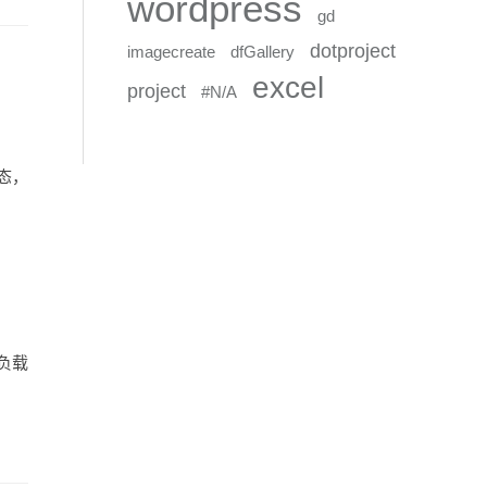
wordpress
gd
dotproject
imagecreate
dfGallery
excel
project
#N/A
态，
U负载