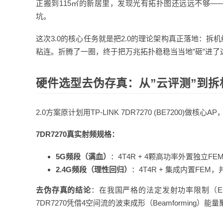
正搬到115㎡的新居里，发现光有拓扑图还远远不够—
坑。
这次3.0的核心任务就是把2.0的理论架构真正落地：拆
粘连。折腾了一圈，终于把万兆拓扑稳稳当当地”砸”进了
硬件选型去伪存真：从”云评测”到拆
2.0方案原计划用TP-LINK 7DR7270 (BE7200)做核心A
7DR7270真实射频规格：
5G频段（满血）
：4T4R + 4颗高功率外置独立FE
2.4G频段（理性回归）
：4T4R + 集成内置FE
去伪存真的结论
：在我国严格的法定发射功率限制（EIR
7DR7270凭借4空间流的波束成形（Beamformin