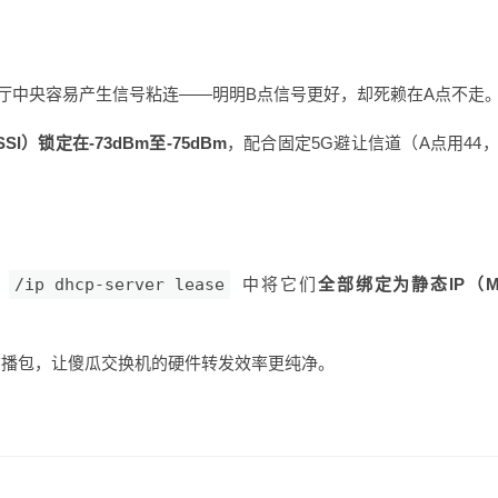
客厅中央容易产生信号粘连——明明B点信号更好，却死赖在A点不走
I）锁定在-73dBm至-75dBm
，配合固定5G避让信道（A点用44，
的
/ip dhcp-server lease
中将它们
全部绑定为静态IP（Ma
广播包，让傻瓜交换机的硬件转发效率更纯净。