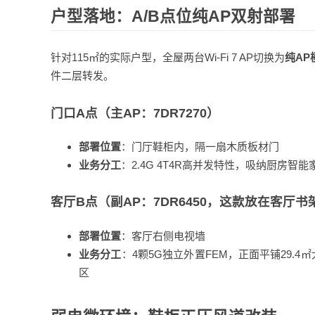
户型落地：A/B点位纯AP双射部署
针对115㎡的实际户型，全屋两台Wi-Fi 7 AP切换为
纯AP
件二层转发。
门口A点（主AP：7DR7270）
部署位置
：门厅鞋柜内，隔一扇木质板材门
业务分工
：2.4G 4T4R高并发特性，吸纳厨房
客厅B点（副AP：7DR6450，这款放在客厅
部署位置
：客厅右侧电视墙
业务分工
：4颗5G独立外置FEM，正面平铺29.
区