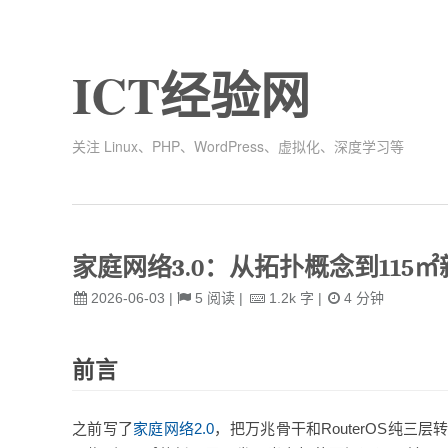
ICT经验网
关注 Linux、PHP、WordPress、虚拟化、深度学习等
家庭网络3.0：从拓扑概念到11
2026-06-03
|
5
阅读
|
1.2k
字
|
4
分钟
前言
之前写了
家庭网络2.0
，把万兆骨干和RouterOS纯三