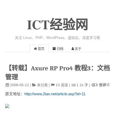
ICT经验网
关注 Linux、PHP、WordPress、虚拟化、深度学习等
首页
归档
关于
【转载】Axure RP Pro4 教程3：文档
管理
条评论
2008-05-12
|
未分类
|
13
阅读
|
1.1k
字
|
3
分钟
原文地址：
http://www.2tan.net/article.asp?id=11