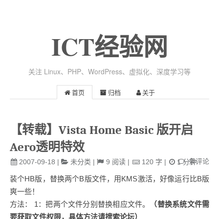
ICT经验网
关注 Linux、PHP、WordPress、虚拟化、深度学习等
首页
归档
关于
【转载】Vista Home Basic 版开启
Aero透明特效
条评论
2007-09-18
|
未分类
|
9
阅读
|
120
字
|
1
分钟
装个HB版，替换两个B版文件，用KMS激活，好像运行比B版
爽一些！
方法： 1：把两个文件分别替换相应文件。
（替换系统文件需
要获取文件权限，具体方法请搜索论坛）