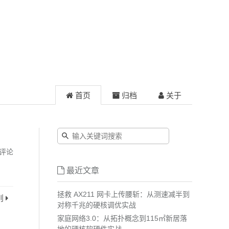
首页
归档
关于
评论
最近文章
拯救 AX211 网卡上传腰斩：从测速减半到
则
对称千兆的硬核调优实战
家庭网络3.0：从拓扑概念到115㎡新居落
地的硬核软硬件实战