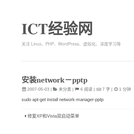
ICT经验网
关注 Linux、PHP、WordPress、虚拟化、深度学习等
安装network－pptp
2007-05-03
|
未分类
|
6
阅读
|
7
字
|
1
分钟
sudo apt-get install network-manager-pptp
修复XP和Vista双启动菜单