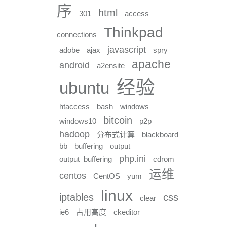
序
html
301
access
Thinkpad
connections
javascript
adobe
ajax
spry
apache
android
a2ensite
经验
ubuntu
htaccess
bash
windows
bitcoin
windows10
p2p
hadoop
分布式计算
blackboard
bb
buffering
output
php.ini
output_buffering
cdrom
运维
centos
CentOS
yum
linux
iptables
css
clear
ie6
占用高度
ckeditor