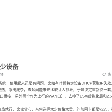
少设备
条
钟
rOS系统，使用起来还是有问题，比如有时候特定设备DHCP获取IP失效
都很热，系统庞杂，查起问题来也比较让人抓狂，于是决定重新换一套
AN口桥接，另外两个作为上行的WAN口），去掉了ESXi虚拟化层和2.
动散热就行，比较省心，奈何选择太少价格太贵，外加网卡都是v225，