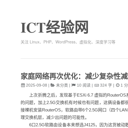
ICT经验网
关注 Linux、PHP、WordPress、虚拟化、深度学习等
家庭网络再次优化：减少复杂性减
2025-09-08
|
未分类
|
10
阅读
|
324
字
|
1
分
上次折腾之后，发现基于ESXi 6.7 虚拟的Route
的问题，加上2.5G交换机有时候也有问题，这俩设备
接裸机安装RouterOS，软路由带6个2.5G网口（四个L
理交换机层，减少出问题的可能性。
6口2.5G软路由设备本来想选J4125，因为这货被