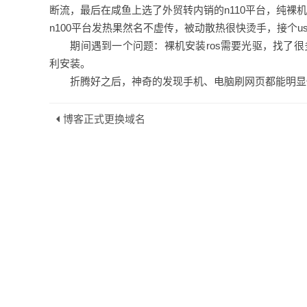
断流，最后在咸鱼上选了外贸转内销的n110平台，纯裸机
n100平台发热果然名不虚传，被动散热很快烫手，接个u
期间遇到一个问题：裸机安装ros需要光驱，找了很
利安装。
折腾好之后，神奇的发现手机、电脑刷网页都能明显
博客正式更换域名