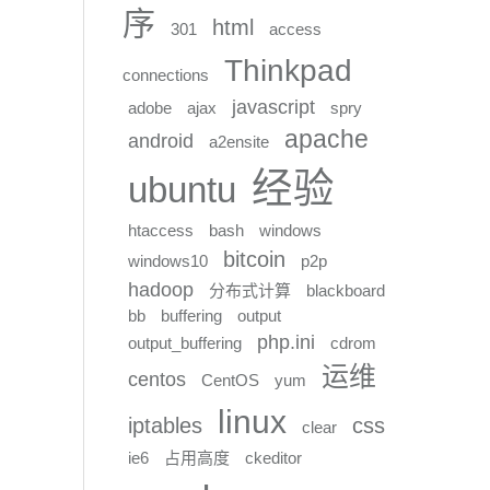
序
html
301
access
Thinkpad
connections
javascript
adobe
ajax
spry
apache
android
a2ensite
经验
ubuntu
htaccess
bash
windows
bitcoin
windows10
p2p
hadoop
分布式计算
blackboard
bb
buffering
output
php.ini
output_buffering
cdrom
运维
centos
CentOS
yum
linux
iptables
css
clear
ie6
占用高度
ckeditor