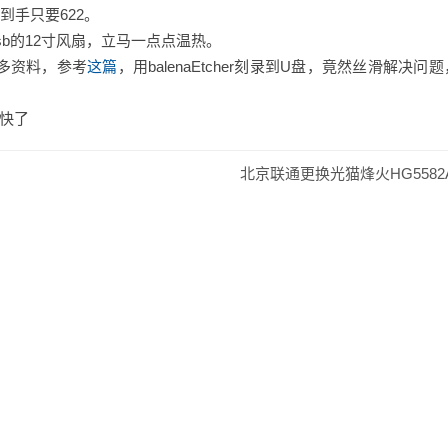
到手只要622。
sb的12寸风扇，立马一点点温热。
多资料，参考
这篇
，用balenaEtcher刻录到U盘，竟然丝滑解决问
快了
北京联通更换光猫烽火HG5582