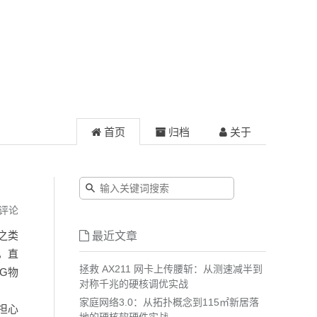
首页
归档
关于
评论
之类
最近文章
，直
拯救 AX211 网卡上传腰斩：从测速减半到
5G物
对称千兆的硬核调优实战
家庭网络3.0：从拓扑概念到115㎡新居落
担心
地的硬核软硬件实战