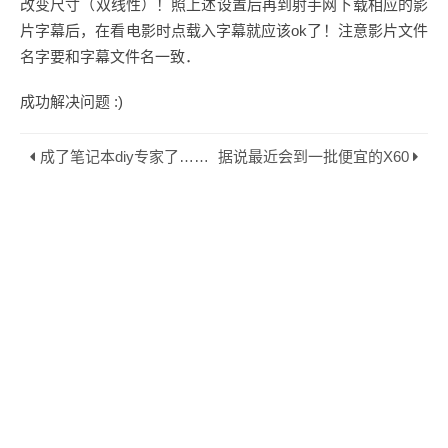
改变尺寸（双线性）！照上述设置后再到射手网下载相应的影
片字幕后，在看电影时点载入字幕就应该ok了！注意影片文件
名字要和字幕文件名一致．
成功解决问题 :)
成了笔记本diy专家了……
据说最近会到一批便宜的X60