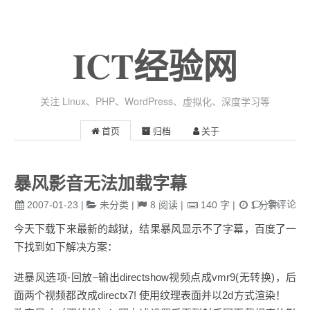
ICT经验网
关注 Linux、PHP、WordPress、虚拟化、深度学习等
首页
归档
关于
暴风影音无法加载字幕
条评论
2007-01-23
|
未分类
|
8
阅读
|
140
字
|
1
分钟
今天下载下来最新的越狱，结果暴风显示不了字幕，百度了一
下找到如下解决方案：
进暴风选项-回放–输出directshow视频点成vmr9(无转换)，后
面两个视频都改成directx7! 使用纹理表面并以2d方式渲染！