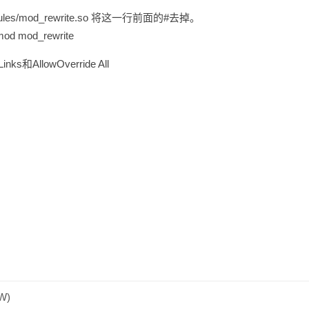
modules/mod_rewrite.so 将这一行前面的#去掉。
 mod_rewrite
ks和AllowOverride All
。
W)