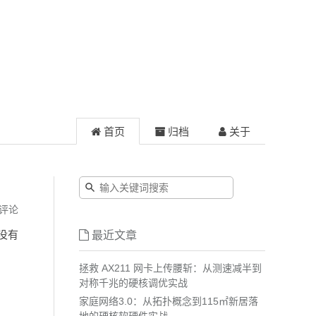
首页
归档
关于
评论
录没有
最近文章
拯救 AX211 网卡上传腰斩：从测速减半到
对称千兆的硬核调优实战
家庭网络3.0：从拓扑概念到115㎡新居落
地的硬核软硬件实战