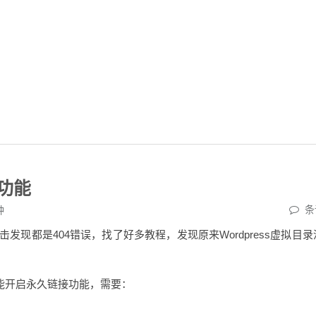
接功能
条
钟
击发现都是404错误，找了好多教程，发现原来Wordpress虚拟目
ss能开启永久链接功能，需要：