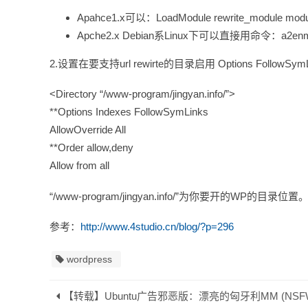
Apahce1.x可以：LoadModule rewrite_module 
Apche2.x Debian系Linux下可以直接用命令：a2enmod
2.设置在要支持url rewirte的目录启用 Options FollowSymLin
<Directory “/www-program/jingyan.info/”>
**Options Indexes FollowSymLinks
AllowOverride All
**Order allow,deny
Allow from all
“/www-program/jingyan.info/”为你要开的WP的目录位置
参考：
http://www.4studio.cn/blog/?p=296
wordpress
【转载】Ubuntu广告邪恶版：漂亮的匈牙利MM (NSF