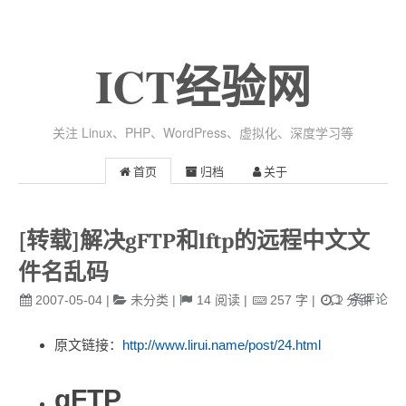
ICT经验网
关注 Linux、PHP、WordPress、虚拟化、深度学习等
首页
归档
关于
[转载]解决gFTP和lftp的远程中文文
件名乱码
条评论
2007-05-04
|
未分类
|
14
阅读
|
257
字
|
1
分钟
原文链接：
http://www.lirui.name/post/24.html
gFTP