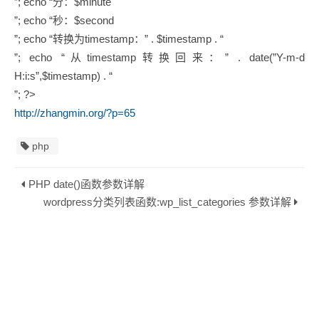
”; echo “分：$minute
”; echo “秒：$second
”; echo “转换为timestamp：” . $timestamp . “
”; echo “从timestamp转换回来：” . date(”Y-m-d
H:i:s”,$timestamp) . “
”; ?>
http://zhangmin.org/?p=65
php
PHP date()函数参数详解
wordpress分类列表函数:wp_list_categories 参数详解