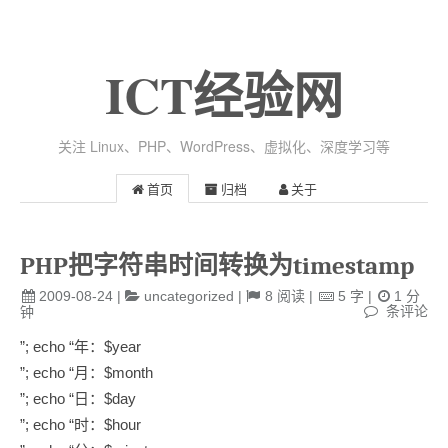
ICT经验网
关注 Linux、PHP、WordPress、虚拟化、深度学习等
首页
归档
关于
PHP把字符串时间转换为timestamp
2009-08-24
|
uncategorized
|
8
阅读
|
5
字
|
1
分
条评论
钟
”; echo “年：$year
”; echo “月：$month
”; echo “日：$day
”; echo “时：$hour