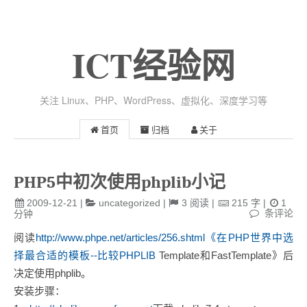
ICT经验网
关注 Linux、PHP、WordPress、虚拟化、深度学习等
首页
归档
关于
PHP5中初次使用phplib小记
2009-12-21
|
uncategorized
|
3
阅读
|
215
字
|
1
条评论
分钟
阅读
http://www.phpe.net/articles/256.shtml《在PHP世界中选
择最合适的模板--比较PHPLIB
Template和FastTemplate》后
决定使用phplib。
安装步骤：