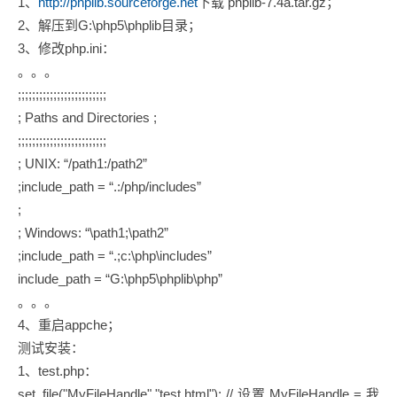
1、
http://phplib.sourceforge.net
下载 phplib-7.4a.tar.gz；
2、解压到G:\php5\phplib目录；
3、修改php.ini：
。。。
;;;;;;;;;;;;;;;;;;;;;;;;;
; Paths and Directories ;
;;;;;;;;;;;;;;;;;;;;;;;;;
; UNIX: “/path1:/path2”
;include_path = “.:/php/includes”
;
; Windows: “\path1;\path2”
;include_path = “.;c:\php\includes”
include_path = “G:\php5\phplib\php”
。。。
4、重启appche；
测试安装：
1、test.php：
set_file("MyFileHandle","test.html"); // 设置 MyFileHandle = 我