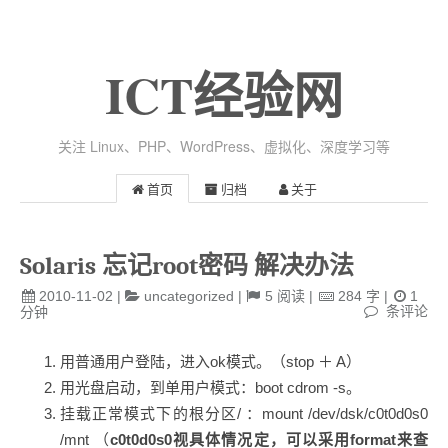
ICT经验网
关注 Linux、PHP、WordPress、虚拟化、深度学习等
首页
归档
关于
Solaris 忘记root密码 解决办法
2010-11-02
|
uncategorized
|
5
阅读
|
284
字
|
1
条评论
分钟
用普通用户登陆，进入ok模式。（stop ＋ A）
用光盘启动，到单用户模式：boot cdrom -s。
挂载正常模式下的根分区/ ：mount /dev/dsk/c0t0d0s0
/mnt （
c0t0d0s0视具体情况定，可以采用format来查