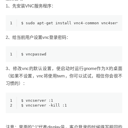
1、先安装VNC服务程序：
1
$ sudo apt-
get
 install vnc4-
common
 vnc4server
2、给当前用户设置vnc登录密码：
1
$ 
vncpasswd
3、修改vnc的默认设置，使启动时运行gnome作为X的桌面
（如果不设置，vnc将使用twm，你可以试试，相信你会很不
习惯的）：
1
$
 vncserver :1
2
$
 vncserver -
kill
 :1
注意：里面的”:1″代表display号，客户登录的时候得写相同的