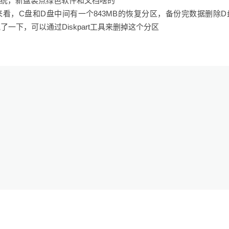
系统，新盘装点绿色软件和文档啥的
理来看，C盘和D盘中间有一个843MB的恢复分区，备份完数据删除D
一下，可以通过Diskpart工具来删掉这个分区