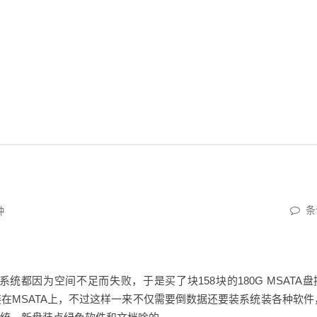
条
钟
更新系统都因为空间不足而失败，于是买了块158块的180G MSATA
统装在MSATA上，不过这样一来不仅需要倒数据还要装系统装各种软件