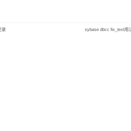
记录
sybase dbcc fix_text用