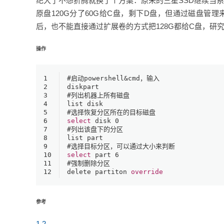
纪大了不想折腾就换了个方案：原来的三星SSD继续当
原盘120G分了60G给C盘，剩下D盘，但通过磁盘管
后，也不能直接通过扩展卷的方式把128G都给C盘，研究了
操作
1
#启动powershell&cmd，输入
2
diskpart
3
#列出机器上所有磁盘
4
list disk
5
#选择恢复分区所在的目标磁盘
6
select
 disk 
0
7
#列出该盘下的分区
8
list part
9
#选择目标分区，可以通过大小来判断
10
select
 part 
6
11
#强制删除分区
12
delete partiton 
override
参考
1
2