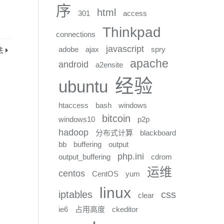
序
html
301
access
Thinkpad
connections
javascript
adobe
ajax
spry
法
apache
android
a2ensite
经验
ubuntu
htaccess
bash
windows
bitcoin
windows10
p2p
hadoop
分布式计算
blackboard
bb
buffering
output
php.ini
output_buffering
cdrom
运维
centos
CentOS
yum
linux
iptables
css
clear
ie6
占用高度
ckeditor