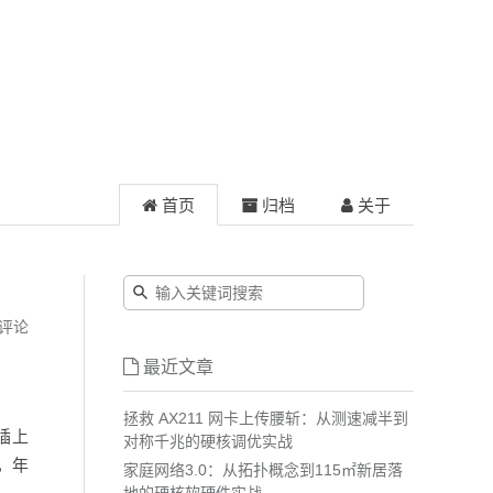
首页
归档
关于
评论
最近文章
拯救 AX211 网卡上传腰斩：从测速减半到
盘插上
对称千兆的硬核调优实战
，年
家庭网络3.0：从拓扑概念到115㎡新居落
地的硬核软硬件实战