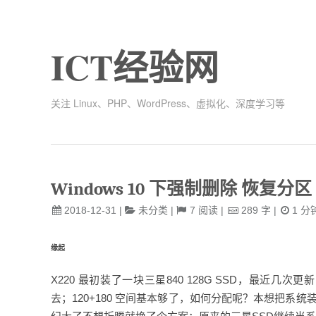
ICT经验网
关注 Linux、PHP、WordPress、虚拟化、深度学习等
Windows 10 下强制删除 恢复分区
2018-12-31
|
未分类
|
7
阅读
|
289
字
|
1
分
缘起
X220 最初装了一块三星840 128G SSD，最近几次
去；120+180 空间基本够了，如何分配呢？本想把系