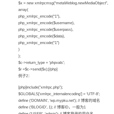
$x = new xmlrpcmsg(“metaWeblog.newMediaObject”,
array(
php_xmlrpc_encode(“1″),
php_xmlrpc_encode($username),
php_xmlrpc_encode($userpass),
php_xmlrpc_encode($data),
php_xmlrpc_encode(“1″)
)
);
$c->return_type = ‘phpvals’;
$r =$c->send($x);[/php]
例子2：
[php]include("xmlrpc.php");
$GLOBALS[‘xmlrpc_internalencoding’] = ‘UTF-8’;
define (‘DOMAIN’, ‘wp.mypku.net’); // 博客的域名
define (‘BLOGID’, 1); // 博客ID，一般为1
define (‘USER’, ‘admin’); // 博客登录的用户名