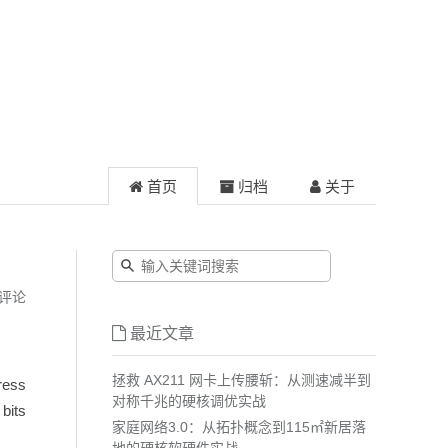
首页
归档
关于
评论
最近文章
拯救 AX211 网卡上传腰斩：从测速减半到
ess
对称千兆的硬核调优实战
its
家庭网络3.0：从拓扑概念到115㎡新居落
地的硬核软硬件实战