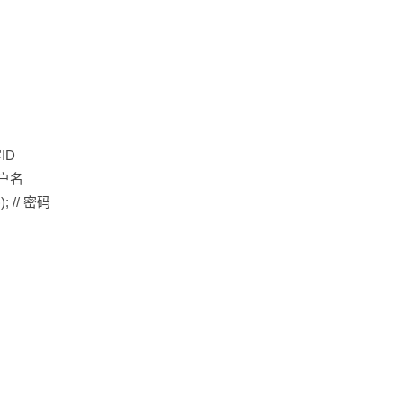
客ID
 用户名
); // 密码