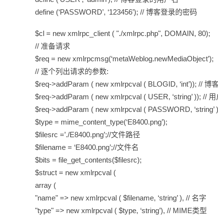
define (‘PASSWORD’, ‘123456’); // 博客登录的密码
$cl = new xmlrpc_client ( "./xmlrpc.php", DOMAIN, 80);
// 准备请求
$req = new xmlrpcmsg(‘metaWeblog.newMediaObject’);
// 逐个列出请求的参数:
$req->addParam ( new xmlrpcval ( BLOGID, ‘int’)); // 博
$req->addParam ( new xmlrpcval ( USER, ‘string’ )); //
$req->addParam ( new xmlrpcval ( PASSWORD, ‘string’ )
$type = mime_content_type(‘E8400.png’);
$filesrc =’./E8400.png’;//文件路径
$filename = ‘E8400.png’;//文件名
$bits = file_get_contents($filesrc);
$struct = new xmlrpcval (
array (
"name" => new xmlrpcval ( $filename, ‘string’ ), // 名字
"type" => new xmlrpcval ( $type, ‘string’), // MIME类型