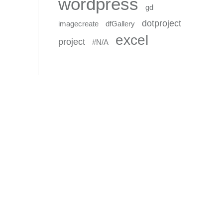
wordpress
gd
dotproject
imagecreate
dfGallery
excel
project
#N/A