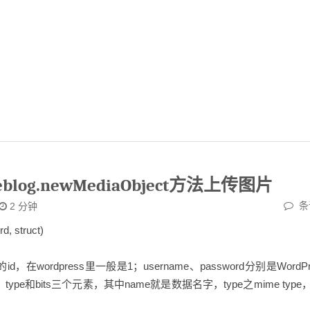
Weblog.newMediaObject方法上传图片
条
2
分钟
, struct)
log的id，在wordpress里一般是1；username、password分别是WordPr
ype和bits三个元素，其中name就是数据名字，type之mime type，b