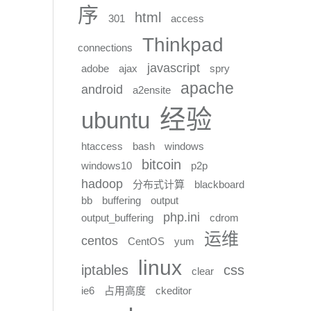
序
html
301
access
Thinkpad
connections
javascript
adobe
ajax
spry
apache
android
a2ensite
经验
ubuntu
htaccess
bash
windows
bitcoin
windows10
p2p
hadoop
分布式计算
blackboard
bb
buffering
output
php.ini
output_buffering
cdrom
运维
centos
CentOS
yum
linux
iptables
css
clear
ie6
占用高度
ckeditor