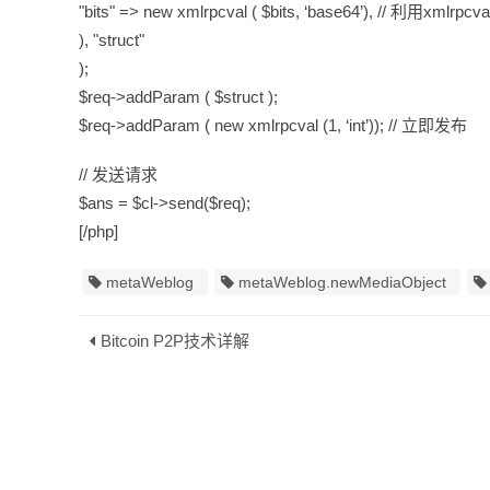
"bits" => new xmlrpcval ( $bits, ‘base64’), // 利
), "struct"
);
$req->addParam ( $struct );
$req->addParam ( new xmlrpcval (1, ‘int’)); // 立即发布
// 发送请求
$ans = $cl->send($req);
[/php]
metaWeblog
metaWeblog.newMediaObject
Bitcoin P2P技术详解