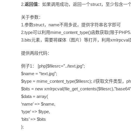
2.
返回值
：如果调用成功，返回一个struct，至少包含一个u
关于参数：
1.参数struct，name不用多说，提供字符串名字即可
2.type可以利用mime_content_type()函数获取(限于PH
3.bits元素，需要将媒体（图片）等打开，利用xmlrpcval类
提供两段代码：
例子1： [php]$filesrc=”../text.jpg”;
$name = “text.jpg”;
$type = mime_content_type($filesrc); //获取文件类型
$bits = new xmlrpcval(file_get_contents($filesrc),”base64″
$data = array(
‘name’ => $name,
‘type’ => $type,
‘bits’ => $bits
);