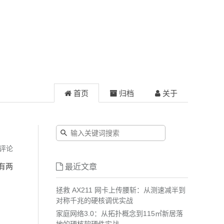
首页
归档
关于
评论
，有两
最近文章
拯救 AX211 网卡上传腰斩：从测速减半到
对称千兆的硬核调优实战
家庭网络3.0：从拓扑概念到115㎡新居落
地的硬核软硬件实战