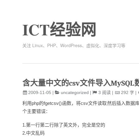
ICT经验网
关注 Linux、PHP、WordPress、虚拟化、深度学习等
含大量中文的csv文件导入MySQ
2009-11-05
|
uncategorized
|
3
阅读
|
292
字
|
利用php的fgetcsv()函数，将csv文件读取然后插入
个主要错误：
1.第一行第二行除了英文外，完全是空的
2.中文乱码