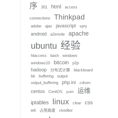
序
html
301
access
Thinkpad
connections
javascript
adobe
ajax
spry
apache
android
a2ensite
经验
ubuntu
htaccess
bash
windows
bitcoin
windows10
p2p
hadoop
分布式计算
blackboard
bb
buffering
output
php.ini
output_buffering
cdrom
运维
centos
CentOS
yum
linux
iptables
css
clear
ie6
占用高度
ckeditor