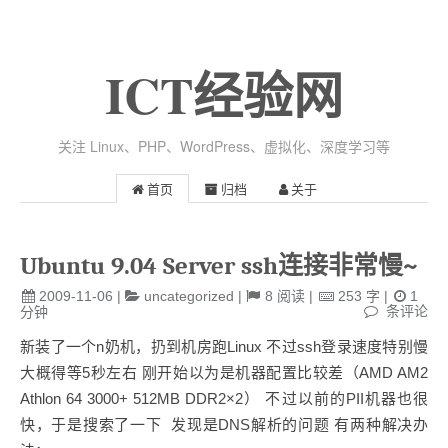
ICT经验网
关注 Linux、PHP、WordPress、虚拟化、深度学习等
首页
归档
关于
Ubuntu 9.04 Server ssh连接非常慢~
2009-11-06
|
uncategorized
|
8
阅读
|
253
字
|
1
条评论
分钟
新装了一个n奶机，扔到机房跑Linux 不过ssh登录速度特别慢
大概得等5秒左右 刚开始以为是机器配置比较差（AMD AM2
Athlon 64 3000+ 512MB DDR2×2） 不过以前的PII机器也很
快，于是搜索了一下 发现是DNS解析的问题 有两种解决办