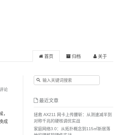
首页
归档
关于
评论
最近文章
时候，
拯救 AX211 网卡上传腰斩：从测速减半到
对称千兆的硬核调优实战
转换成
家庭网络3.0：从拓扑概念到115㎡新居落
地的硬核软硬件实战