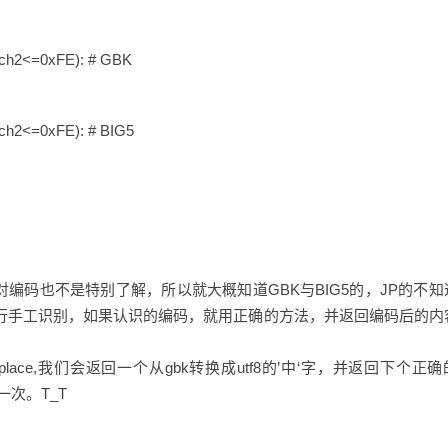
=ch2<=0xFE): # GBK
ch2<=0xFE): # BIG5
因为我对编码也不是特别了解，所以就大概知道GBK与BIG5的，JP的不
的文字进行手工识别，如果认识的编码，就用正确的方法，并返回编码后的内
replace,我们会返回一个从gbk转换成utf8的’中‘字，并返回下个正
一次。T_T