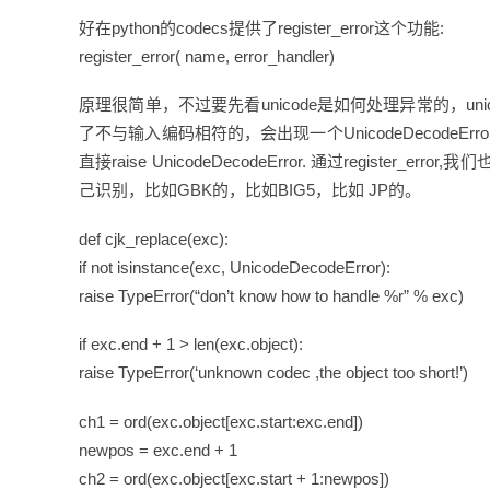
好在python的codecs提供了register_error这个功能:
register_error( name, error_handler)
原理很简单，不过要先看unicode是如何处理异常的，un
了不与输入编码相符的，会出现一个UnicodeDecodeError的异
直接raise UnicodeDecodeError. 通过regi
己识别，比如GBK的，比如BIG5，比如 JP的。
def cjk_replace(exc):
if not isinstance(exc, UnicodeDecodeError):
raise TypeError(“don’t know how to handle %r” % exc)
if exc.end + 1 > len(exc.object):
raise TypeError(‘unknown codec ,the object too short!’)
ch1 = ord(exc.object[exc.start:exc.end])
newpos = exc.end + 1
ch2 = ord(exc.object[exc.start + 1:newpos])