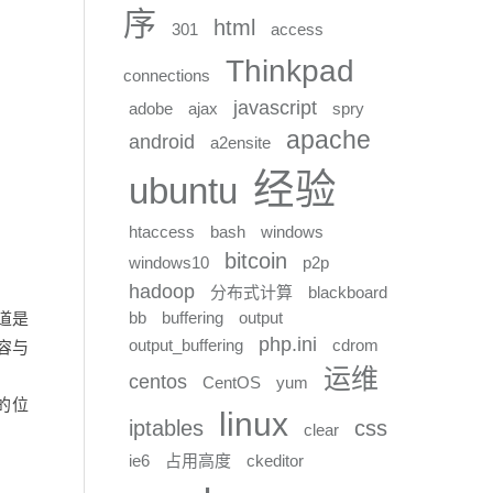
序
html
301
access
Thinkpad
connections
javascript
adobe
ajax
spry
apache
android
a2ensite
经验
ubuntu
htaccess
bash
windows
bitcoin
windows10
p2p
hadoop
分布式计算
blackboard
bb
buffering
output
知道是
php.ini
output_buffering
cdrom
容与
运维
centos
CentOS
yum
确的位
linux
iptables
css
clear
ie6
占用高度
ckeditor