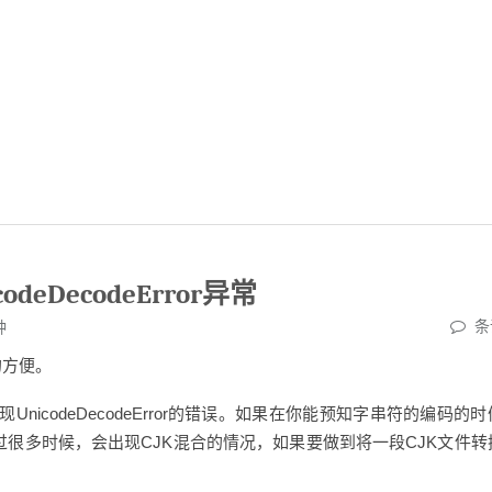
eDecodeError异常
条
钟
类的方便。
f8会直接出现UnicodeDecodeError的错误。如果在你能预知字串符的编码的
会出现错误，不过很多时候，会出现CJK混合的情况，如果要做到将一段CJK文件