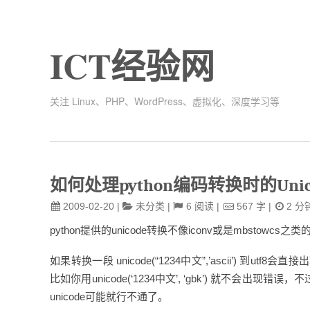
ICT经验网
关注 Linux、PHP、WordPress、虚拟化、深度学习等
如何处理python编码转换时的Unicod
2009-02-20
|
未分类
|
6
阅读
|
567
字
|
2
分
python提供的unicode转换不像iconv或是mbstowcs之
如果转换一段 unicode(“1234中文”,’ascii’) 到ut
比如你用unicode(‘1234中文’, ‘gbk’) 就不
unicode可能就行不通了。