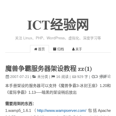
ICT经验网
关注 Linux、PHP、WordPress、虚拟化、深度学习等
首页
归档
关于
魔兽争霸服务器架设教程 zz(1)
条评论
2007-07-21
|
未分类
|
16
阅读
|
929
字
|
3
分钟
本手册架设的服务器可以支持《魔兽争霸3-冰封王座》1.20和
《星际争霸》1.13—–暗黑的架设稍后放出
需要用到的东西：
1.wamp5_1.6.1（
http://www.wampserver.com/
包括Apache