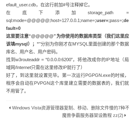
efault_user.cdb，在这行前加#号注释掉它。
在底下添加storage_path =
sql:mode=@@@@@;host=127.0.0.1;name=
;user=
;pass=
;de
fault=0
这里要注意“@@@@@”为你使用的数据库类型（我们这里应
该填mysql）；“
”分别为你刚才在MYSQL里面创建的那个数据
库名、用户名、用户密码。
找到w3routeaddr = “0.0.0.0:6200”，将他改成你的IP地址（局
域网/Internet只需在这里修改IP就行了）
好了，到这里就设置完毕。第一次运行PGPGN.exe的时候，
程序会自动在PVPGN这个库里建立需要的数据表的，我们就
不用管了。
Windows Vista资源管理器复制、移动、删除文件慢的7种不同的解
魔兽争霸服务器架设教程 zz(2)