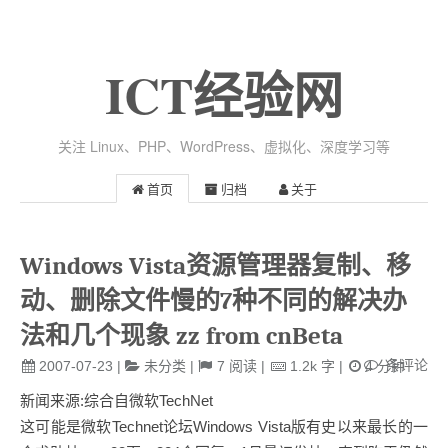
ICT经验网
关注 Linux、PHP、WordPress、虚拟化、深度学习等
首页
归档
关于
Windows Vista资源管理器复制、移
动、删除文件慢的7种不同的解决办
法和几个现象 zz from cnBeta
条评论
2007-07-23
|
未分类
|
7
阅读
|
1.2k
字
|
4
分钟
新闻来源:综合自微软TechNet
这可能是微软Technet论坛Windows Vista版有史以来最长的一