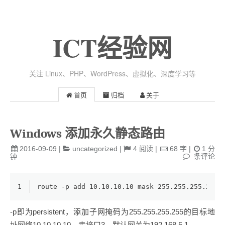
ICT经验网
关注 Linux、PHP、WordPress、虚拟化、深度学习等
首页
归档
关于
Windows 添加永久静态路由
2016-09-09
|
uncategorized
|
4
阅读
|
68
字
|
1
分
条评论
钟
1
route
 -p add 
10.10.10.10
 mask 
255.255.255.255
-p即为persistent，添加子网掩码为255.255.255.255的目标地
址网络10.10.10.10，走接口3，默认网关为192.168.5.1